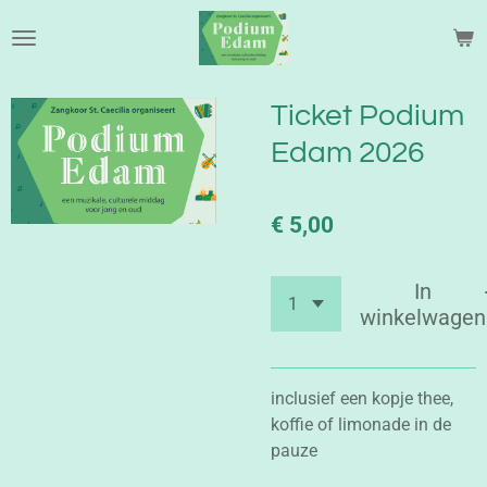
Ga
direct
naar
de
Ticket Podium
hoofdinhoud
Edam 2026
€ 5,00
In
winkelwagen
inclusief een kopje thee,
koffie of limonade in de
pauze